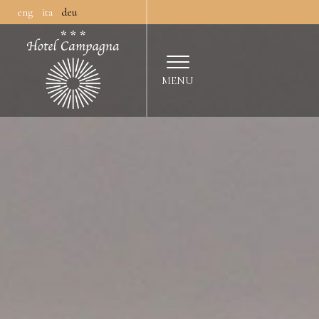
|
|
eng
ita
deu
MENU