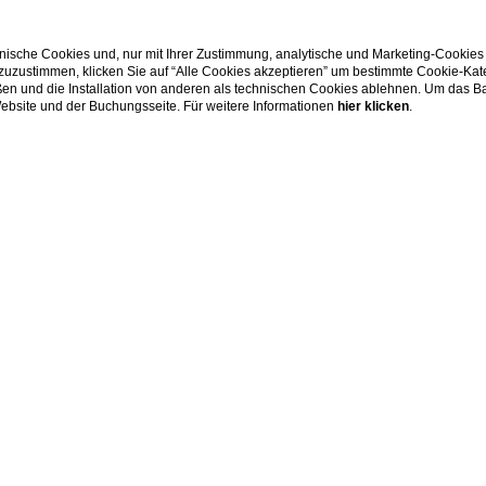
ische Cookies und, nur mit Ihrer Zustimmung, analytische und Marketing-Cookies
 zuzustimmen, klicken Sie auf “Alle Cookies akzeptieren” um bestimmte Cookie-Ka
en und die Installation von anderen als technischen Cookies ablehnen. Um das Ba
 Website und der Buchungsseite. Für weitere Informationen
hier klicken
.
m 1. o. 2. Stock des Hotels. Alle Zimmer verfügen über zwei getre
ecker, TV, safe, wäscheservice auf anfrage, fön, balkon, haustiere 
VERFÜGBARKEIT PRÜFEN