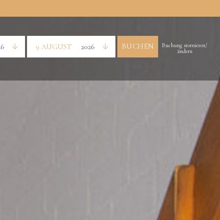
BUCHEN
Buchung stornieren/
26
9 AUGUST
2026
ändern