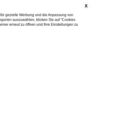
X
 für gezielte Werbung und die Anpassung von
tegorien auszuwählen, klicken Sie auf “Cookies
nner erneut zu öffnen und Ihre Einstellungen zu
Home
Zimmer
Standard mit balkon
nnte Betten, privates Bad mit Dusche im
erlaubt