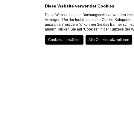
Diese Website verwendet Cookies
Diese Website und die Buchungsseite verwenden techn
Anzeigen. Um der Installation aller Cookie-Kategorien
auswählen” mit dem “x” können Sie das Banner schließ
ändern, klicken Sie auf “Cookies” in der Fußzeile der
Standard mit balkon
Unsere Zimmer Standard befinden sich auf de
Zimmer.
Annehmlichkeiten:
dusche, Wi-Fi, telefon, w