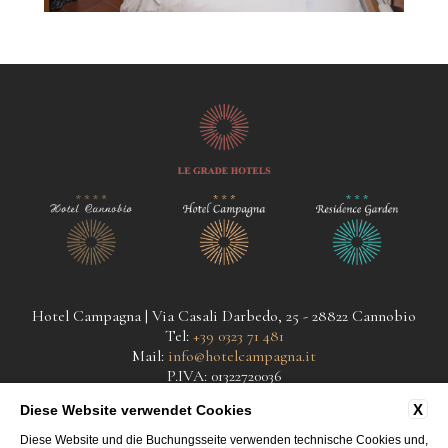
Hotel Campagna | Via Casali Darbedo, 25 - 28822 Cannobio
Tel:
+39 0323 71 481
Mail:
info@hotelcampagna.it
P.IVA: 01322720036
X
Diese Website verwendet Cookies
kontakte
datenschutz
cookie
Diese Website und die Buchungsseite verwenden technische Cookies und,
gesellschanftsdaten
accessibility