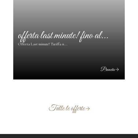
t minute! fino al...
prepaga e risparmia
Tariffa n...
Prenota
Tutte le offerte