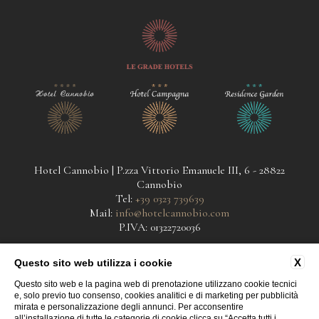
Hotel Cannobio | P.zza Vittorio Emanuele III, 6 - 28822
Cannobio
Tel:
+39 0323 739639
Mail:
info@hotelcannobio.com
P.IVA: 01322720036
contatti
privacy
cookie
X
Questo sito web utilizza i cookie
dati societari
accessibilità
Questo sito web e la pagina web di prenotazione utilizzano cookie tecnici
e, solo previo tuo consenso, cookies analitici e di marketing per pubblicità
mirata e personalizzazione degli annunci. Per acconsentire
all’installazione di tutte le categorie di cookie clicca su “Accetta tutti i