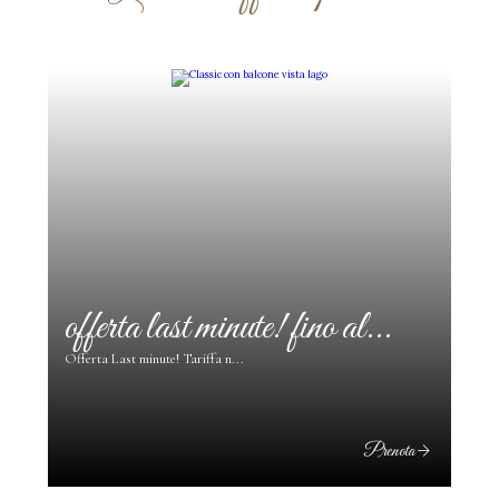
offerta last minute! fino al...
pr
Offerta Last minute! Tariffa n...
ta
Prenota