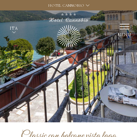
HOTEL CANNOBIO
ITA
MENU
Classic con balcone vista lago