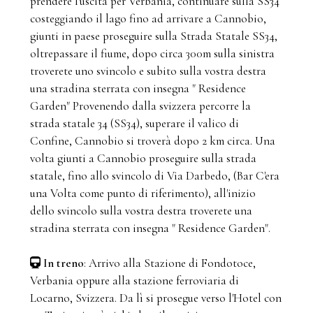
prendere l'uscita per Verbania, continuare sulla SS34
costeggiando il lago fino ad arrivare a Cannobio,
giunti in paese proseguire sulla Strada Statale SS34,
oltrepassare il fiume, dopo circa 300m sulla sinistra
troverete uno svincolo e subito sulla vostra destra
una stradina sterrata con insegna " Residence
Garden" Provenendo dalla svizzera percorre la
strada statale 34 (SS34), superare il valico di
Confine, Cannobio si troverà dopo 2 km circa. Una
volta giunti a Cannobio proseguire sulla strada
statale, fino allo svincolo di Via Darbedo, (Bar C'era
una Volta come punto di riferimento), all'inizio
dello svincolo sulla vostra destra troverete una
stradina sterrata con insegna " Residence Garden".
In treno
: Arrivo alla Stazione di Fondotoce,
Verbania oppure alla stazione ferroviaria di
Locarno, Svizzera. Da lì si prosegue verso l'Hotel con