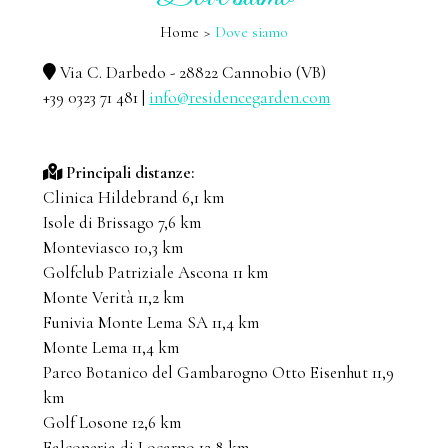
Home
Dove siamo
Via C. Darbedo - 28822 Cannobio (VB)
+39 0323 71 481 |
info@residencegarden.com
Principali distanze:
Clinica Hildebrand 6,1 km
Isole di Brissago 7,6 km
Monteviasco 10,3 km
Golfclub Patriziale Ascona 11 km
Monte Verità 11,2 km
Funivia Monte Lema SA 11,4 km
Monte Lema 11,4 km
Parco Botanico del Gambarogno Otto Eisenhut 11,9
km
Golf Losone 12,6 km
Falconeria di Locarno 12,8 km