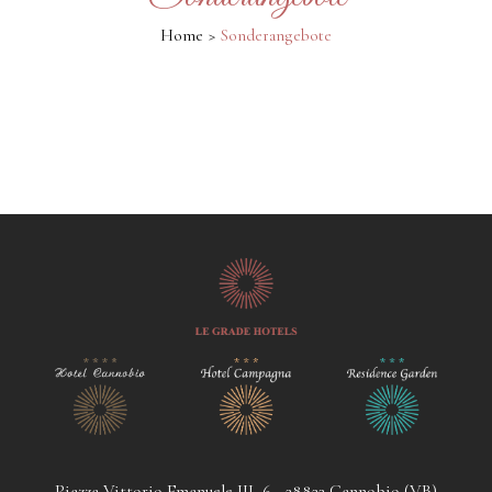
Home
Sonderangebote
Piazza Vittorio Emanuele III, 6 - 28822 Cannobio (VB)